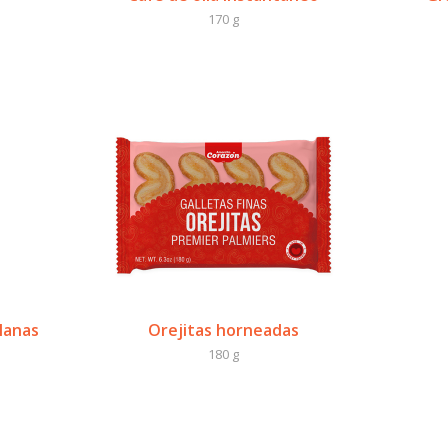
170 g
lanas
Orejitas horneadas
180 g