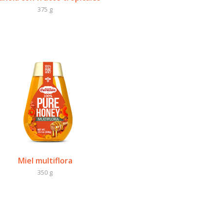
375 g
Miel multiflora
350 g