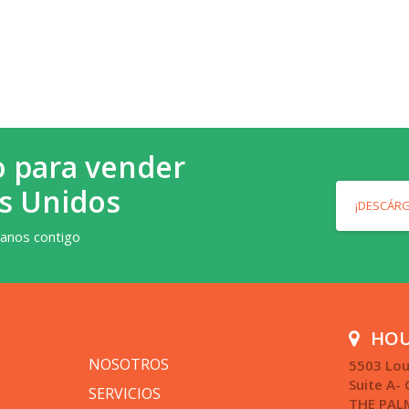
o para vender
s Unidos
¡DESCÁR
vanos contigo
HOU
NOSOTROS
5503 Lou
Suite A- 
SERVICIOS
THE PAL