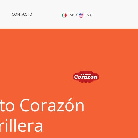
/
CONTACTO
ESP
ENG
to Corazón
rillera