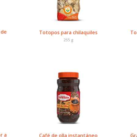
 de
Totopos para chilaquiles
To
255 g
r a
Café de olla instantáneo
Gr