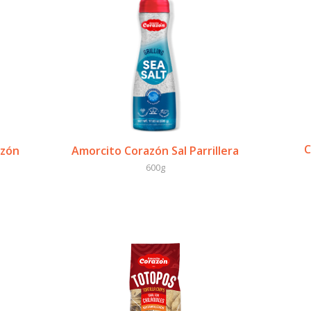
C
azón
Amorcito Corazón Sal Parrillera
600g