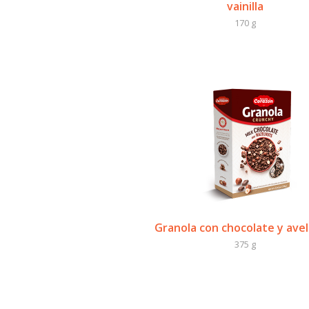
vainilla
170 g
Granola con chocolate y avel
375 g