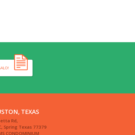
GALO!
STON, TEXAS
etta Rd,
C, Spring Texas 77379
MS CONDOMINIUM