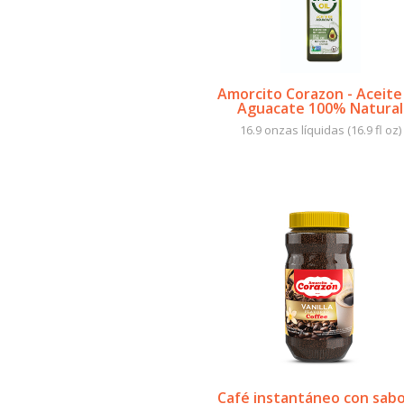
Amorcito Corazon - Aceite
Aguacate 100% Natural
16.9 onzas líquidas (16.9 fl oz)
Café instantáneo con sabo