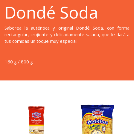
Dondé Soda
Saborea la auténtica y original Dondé Soda, con forma
rectangular, crujiente y delicadamente salada, que le dará a
tus comidas un toque muy especial.
160 g / 800 g