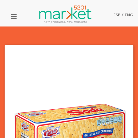
/
ESP
ENG