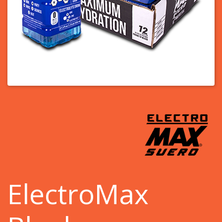
ElectroMax