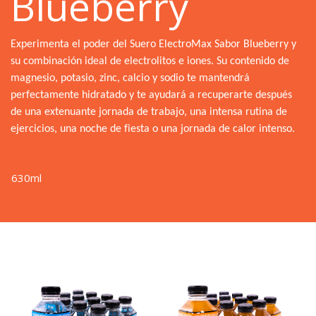
Blueberry
Experimenta el poder del Suero
ElectroMax
Sabor
Blueberry
y
su combinación ideal de electrolitos
e
iones.
Su contenido de
magnesio, potasio, zinc, calcio y sodio te mantendrá
perfectamente hidratado y te ayudará a recuperarte después
de una extenuante jornada de trabajo, una intensa rutina de
ejercicios, una noche de fiesta o una jornada de calor intenso.
630ml