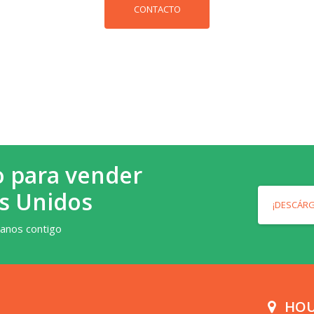
CONTACTO
o para vender
s Unidos
¡DESCÁR
vanos contigo
HOU