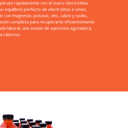
pérate rápidamente con el Suero ElectroMax
 equilibrio perfecto de electrolitos e iones.
o con magnesio, potasio, zinc, calcio y sodio,
ación completa para recuperarte eficientemente
da laboral, una sesión de ejercicios agotadora,
a caluroso.