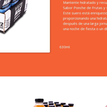
Mantente hidratado y recu
Sabor Ponche de Frutas y su
Este suero está enriquecid
proporcionando una hidrat
después de una larga jorna
una noche de fiesta o un dí
630ml