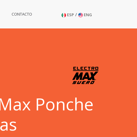
/
CONTACTO
ESP
ENG
oMax Ponche
tas