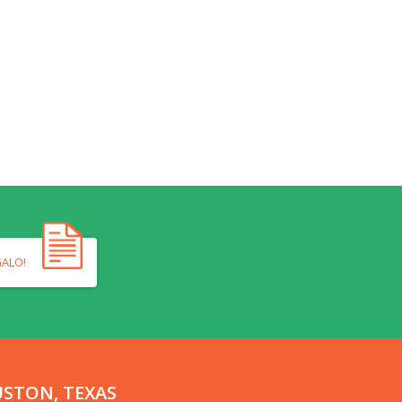
GALO!
STON, TEXAS