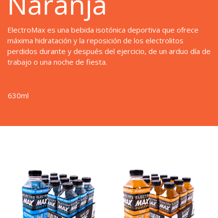
Naranja
ElectroMax es una bebida isotónica deportiva que ofrece
máxima hidratación y la reposición de los electrolitos
perdidos durante y después del ejercicio, de un arduo día de
trabajo o una noche de fiesta.
630ml