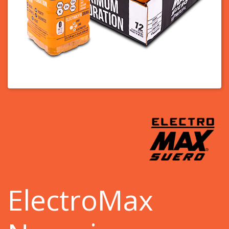
ElectroMax