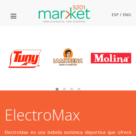
/
ESP
ENG
ElectroMax
ElectroMax es una bebida isotónica deportiva que ofrece