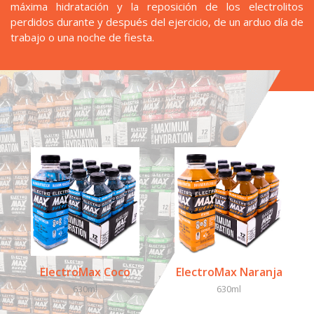
máxima hidratación y la reposición de los electrolitos
perdidos durante y después del ejercicio, de un arduo día de
trabajo o una noche de fiesta.
ElectroMax Coco
ElectroMax Naranja
630ml
630ml